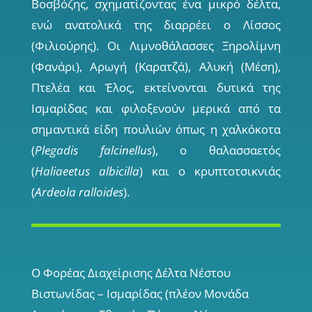
Βοσβόζης, σχηµατίζοντας ένα µικρό δέλτα,
ενώ ανατολικά της διαρρέει ο Λίσσος
(Φιλιούρης). Οι Λιµνοθάλασσες Ξηρολίµνη
(Φανάρι), Αρωγή (Καρατζά), Αλυκή (Μέση),
Πτελέα και Έλος, εκτείνονται δυτικά της
Ισµαρίδας και φιλοξενούν µερικά από τα
σημαντικά είδη πουλιών όπως η χαλκόκοτα
(
Plegadis falcinellus
), ο θαλασσαετός
(
Haliaeetus albicilla
) και ο κρυπτοτσικνιάς
(
Ardeola ralloides
).
Ο Φορέας ∆ιαχείρισης ∆έλτα Νέστου
Βιστωνίδας – Ισµαρίδας (πλέον Μονάδα