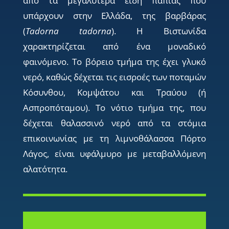
από τα µεγαλύτερα είδη πάπιας που
υπάρχουν στην Ελλάδα, της βαρβάρας
(
Tadorna tadorna
). Η Βιστωνίδα
χαρακτηρίζεται από ένα µοναδικό
φαινόµενο. Το βόρειο τµήµα της έχει γλυκό
νερό, καθώς δέχεται τις εισροές των ποταµών
Κόσυνθου, Κοµψάτου και Τραύου (ή
Ασπροπόταµου). Το νότιο τµήµα της, που
δέχεται θαλασσινό νερό από τα στόµια
επικοινωνίας µε τη λιµνοθάλασσα Πόρτο
Λάγος, είναι υφάλµυρο µε µεταβαλλόµενη
αλατότητα.