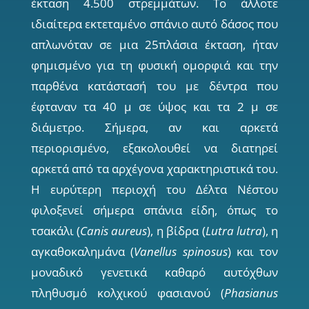
έκταση 4.500 στρεµµάτων. Το άλλοτε
ιδιαίτερα εκτεταµένο σπάνιο αυτό δάσος που
απλωνόταν σε µια 25πλάσια έκταση, ήταν
φηµισµένο για τη φυσική οµορφιά και την
παρθένα κατάστασή του µε δέντρα που
έφταναν τα 40 µ σε ύψος και τα 2 µ σε
διάµετρο. Σήµερα, αν και αρκετά
περιορισµένο, εξακολουθεί να διατηρεί
αρκετά από τα αρχέγονα χαρακτηριστικά του.
Η ευρύτερη περιοχή του ∆έλτα Νέστου
φιλοξενεί σήµερα σπάνια είδη, όπως το
τσακάλι (
Canis aureus
), η βίδρα (
Lutra lutra
), η
αγκαθοκαληµάνα (
Vanellus spinosus
) και τον
µοναδικό γενετικά καθαρό αυτόχθων
πληθυσµό κολχικού φασιανού (
Phasianus