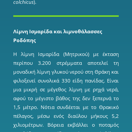
colchicus
).
Λίμνη Ισμαρίδα και λιμνοθάλασσες
Ροδόπης
Η λίµνη Ισµαρίδα (Μητρικού) µε έκταση
περίπου 3.200 στρέµµατα αποτελεί τη
µοναδική λίµνη γλυκού νερού στη Θράκη και
φιλοξενεί συνολικά 330 είδη πανίδας. Είναι
µια µικρή σε µέγεθος λίµνη µε ρηχά νερά,
αφού το µέγιστο βάθος της δεν ξεπερνά το
1,5 µέτρο. Νότια συνδέεται µε το Θρακικό
πέλαγος, µέσω ενός διαύλου µήκους 5,2
χιλιοµέτρων. Βόρεια εκβάλλει ο ποταµός